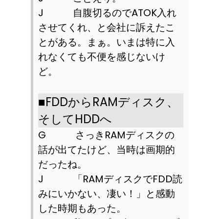
J
自腹切るので
ATOK
入れ
させてくれ、と会社に訴えたこ
とがある。まぁ。いまは特に入
れなくても不便を感じないけ
ど。
■FDD
から
RAM
ディスク、
そして
HDD
へ
G
さっき
RAM
ディスクの
話が出てたけど、当時は画期的
だったね。
J
「
RAM
ディスクで
FDD
読
みにいかない、凄い！」と感動
した時期もあった。