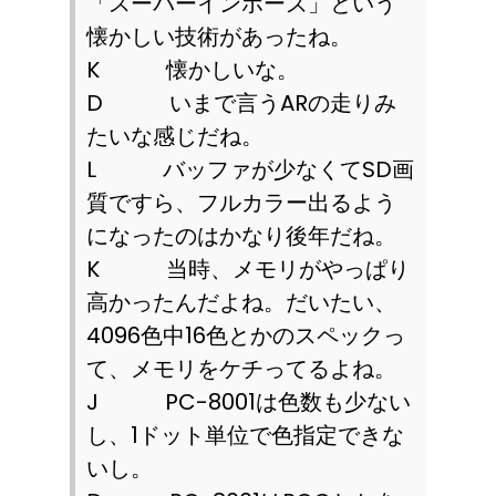
「スーパーインポーズ」という
懐かしい技術があったね。
K
懐かしいな。
D
いまで言う
AR
の走りみ
たいな感じだね。
L
バッファが少なくて
SD
画
質ですら、フルカラー出るよう
になったのはかなり後年だね。
K
当時、メモリがやっぱり
高かったんだよね。だいたい、
4096
色中
16
色とかのスペックっ
て、メモリをケチってるよね。
J
PC-8001
は色数も少ない
し、
1
ドット単位で色指定できな
いし。