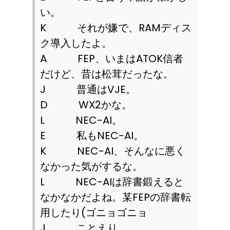
い。
K
それが嫌で、
RAM
ディス
ク導入したよ。
A
FEP
、いまは
ATOK
信者
だけど、昔は松茸だったな。
J
普通は
VJE
。
D
WX2
かな。
L
NEC-AI
。
E
私も
NEC-AI
。
K
NEC-AI
、そんなに悪く
なかった気がするな。
L
NEC-AI
は辞書鍛えると
なかなかだよね。某
FEP
の辞書転
用したり
(
ゴニョゴニョ
J
ことえり。