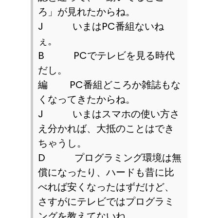
ろ」が見れたからね。
J
いまは
PC
番組ないね
ぇ。
B
PC
でテレビを見る時代
だし。
編
PC
番組どころか雑誌もな
くなってきたからね。
J
いまはスマホの使い方さ
え分かれば、大抵のことはでき
ちゃうし。
D
プログラミング環境は無
償になったり、ハードも昔に比
べれば安くなったはずだけど、
さすがにテレビではプログラミ
ングを教えてないね。