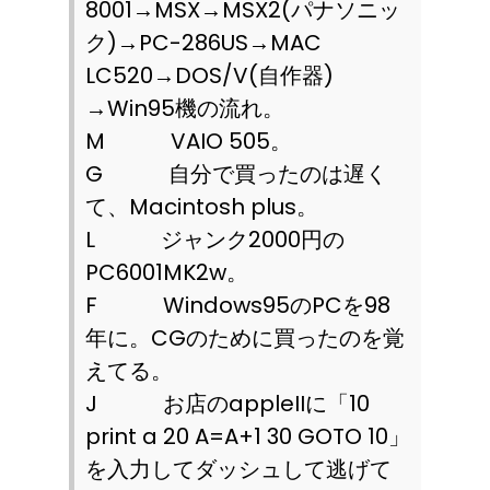
8001
→
MSX
→
MSX2(
パナソニッ
ク
)
→
PC-286US
→
MAC
LC520
→
DOS/V(
自作器
)
→
Win95
機の流れ。
M
VAIO 505
。
G
自分で買ったのは遅く
て、
Macintosh plus
。
L
ジャンク
2000
円の
PC6001MK2w
。
F
Windows95
の
PC
を
98
年に。
CG
のために買ったのを覚
えてる。
J
お店の
appleII
に「
10
print a 20 A=A+1 30 GOTO 10
」
を入力してダッシュして逃げて