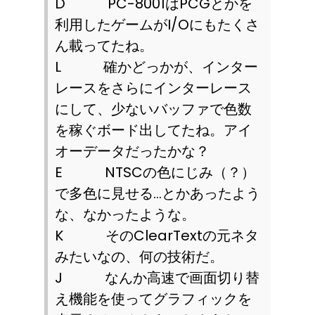
D
PC-8001
は
PCG
とかを
利用したゲームが
I/O
にもたくさ
ん載ってたね。
L
確かどっかが、インター
レースをさらにインターレース
にして、少ないバッファで色数
を稼ぐボード出してたね。アイ
オーデータだったかな？
E
NTSC
の色にじみ（？）
で多色に見せる…とかあったよう
な、なかったような。
K
その
ClearText
の元ネタ
みたいなの、何の技術だ。
J
なんか高速で画面切り替
え機能を使ってグラフィックを