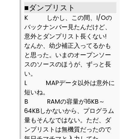
■
ダンプリスト
K
しかし、この間、
I/O
の
バックナンバー見たんだけど、
意外とダンプリスト長くない
!
なんか、幼少補正入ってるかも
と思った。いまのオープンソー
スのソースのほうが、ずっと長
い。
L
MAP
データ以外は意外に
短いね。
B
RAM
の容量が
16KB
～
64KB
しかないから、プログラム
量もそんなではない。ただ、ダ
ンプリストは無機質だったので
毎日チマチマと入力してた。