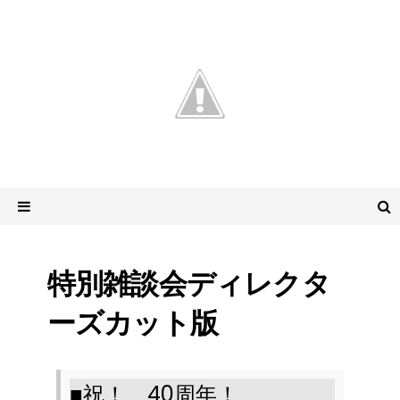
特別雑談会ディレクタ
ーズカット版
■
祝！
40
周年！