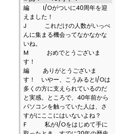
編
I/O
がついに
40
周年を迎
えました！
J
これだけの人数がいっぺ
んに集まる機会ってなかなかな
いね。
M
おめでとうございま
す！
編 ありがとうございま
す！ いやー、こうみると
I/O
は
多くの方に支えられているのだ
と実感。ところで、
40
年前から
パソコンを触っていた人は、さ
すがにここにはいないよね？
F
私が
I/O
をはじめて手に
取ったとき、すでに
20
年の歴史