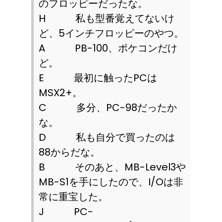
のフロッピーだったな。
H
私も型番覚えてないけ
ど、
5
インチフロッピーのやつ。
A
PB-100
、ポケコンだけ
ど。
E
最初に触った
PC
は
MSX2+
。
C
多分、
PC-98
だったか
な。
D
私も自分で買ったのは
88
からだな。
B
そのあと、
MB-Level3
や
MB-S1
を手にしたので、
I/O
は非
常に重宝した。
J
PC-