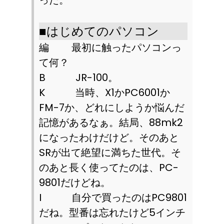
った。
■
はじめてのパソコン
編 最初に触ったパソコンっ
て何？
B
JR-100
。
K
当時、
X1
か
PC6001
か
FM-7
か、どれにしようか悩んだ
記憶があるなぁ。結局、
88mk2
になったわけだけど。そのあと
SR
が出て絶望に満ちた世代。そ
のあと長く使ってたのは、
PC-
9801
だけどね。
I
自分で買ったのは
PC9801
だね。型番は忘れたけど
5
インチ