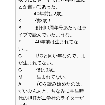
とか書いてあった。
I
40
年前は
2
歳。
K
僕
3
歳！
B
創刊
10
周年号あたりはラ
イブで読んでいたような。
E
40
年前は生まれてな
い…。
C
I/O
と同い年なので、ま
だ生まれてない。
G
僕は
9
歳。
M
生まれてない。
A
I/O
を読み始めたのは、
ずいぶんあと。ちなみに学生時
代の担任が工学社のライターだ