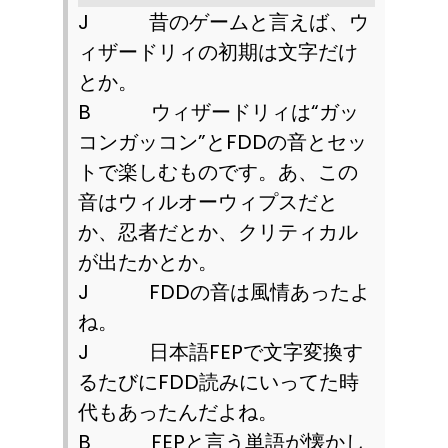
J
昔のゲームと言えば、ウ
ィザードリィの初期は文字だけ
とか。
B
ウィザードリィは“ガッ
コンガッコン”と
FDD
の音とセッ
トで楽しむものです。あ、この
音はウィルオーウィプスだと
か、忍者だとか、クリティカル
が出たかとか。
J
FDD
の音は風情あったよ
ね。
J
日本語
FEP
で文字変換す
るたびに
FDD
読みにいってた時
代もあったんだよね。
B
FEP
と言う単語が懐かし