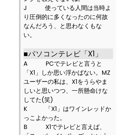
J
使っている人間は当時よ
り圧倒的に多くなったのに何故
なんだろう、と思わなくもな
い。
■
パソコンテレビ「
X1
」
A
PC
でテレビと言うと
「
X1
」しか思い浮かばない。
MZ
ユーザーの私は、
X1
をうらやま
しいと思いつつ、一所懸命けな
してた
(
笑
)
K
「
X1
」はワインレッドか
っこよかった。
B
X1
でテレビと言えば、