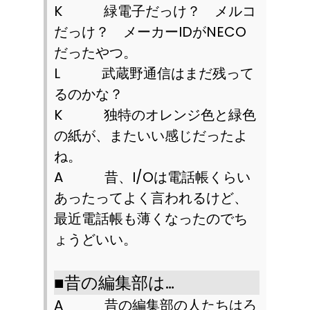
K
緑電子だっけ？ メルコ
だっけ？ メーカー
ID
が
NECO
だったやつ。
L
武蔵野通信はまだ残って
るのかな？
K
独特のオレンジ色と緑色
の紙が、またいい感じだったよ
ね。
A
昔、
I/O
は電話帳くらい
あったってよく言われるけど、
最近電話帳も薄くなったのでち
ょうどいい。
■
昔の編集部は
…
A
昔の編集部の人たちはろ