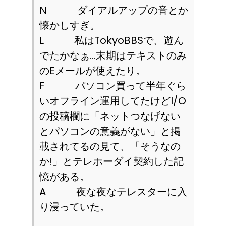
N
ダイアルアップの音とか
懐かしすぎ。
L
私は
TokyoBBS
で、遊ん
でたかなぁ…末期はテキストのみ
の
E
メールが使えたり。
F
パソコン買って半年ぐら
いオフライン運用してたけど
I/O
の投稿欄に「ネットつなげない
とパソコンの意義がない」と掲
載されてるの見て、「そうなの
か
!
」とテレホーダイ契約した記
憶がある。
A
夜な夜なテレスターに入
り浸っていた。