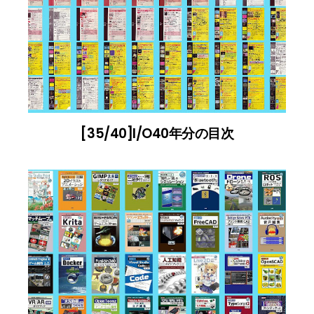
[35/40]I/O40年分の目次