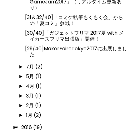
GameJam2017」（リアルタイム更新あ
り）
[31＆32/40]「コミケ執筆もくもく会」から
の「夏コミ」参戦！
[30/40]「ガジェットフリマ 2017夏 with メ
イカーズフリマ出張版」開催！
[29/40]MakerFaireTokyo2017に出展しまし
た
7月
(2)
►
5月
(1)
►
4月
(1)
►
3月
(1)
►
2月
(1)
►
1月
(2)
►
2016
(19)
►